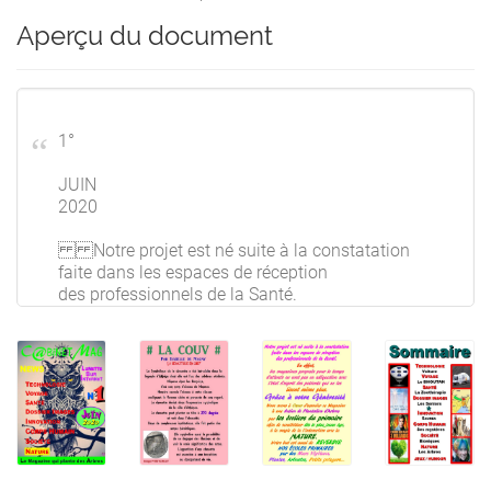
Aperçu du document
1°
JUIN
2020
Notre projet est né suite à la constatation
faite dans les espaces de réception
des professionnels de la Santé.
En effet,
les magazines proposés pour le temps
d'attente ne sont pas en adéquation avec
l’état d'esprit des patients qui ne les
lisent même plus.
Grâce à votre Générosité