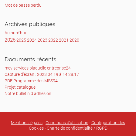
il donne vie à ses dessins en 3D.
Mot de passe perdu
Effet
l’œil assuré
Effettrompe
Archives publiques
trompe-l’œil
Aujourd'hui
assuré! !
2026
2025
2024
2023
2022
2021
2020
Ces réalisations vous piégeront à coup sûr
grâce à l’emploi de la technique appelée
Documents récents
l’anamorphose.
Petite précision tout de même, ces créations
mcv services plaquelle entreprise24
vous
Capture d’écran . 2023 04 19 à 14.28.17
apparaissent en relief sous un angle bien
PDF Programme des MSS94
précis
Projet catalogue
et perdent toutes attractivité sous un autre
Notre bulletin d adhesion
Vue dans le bon angle
Vue sans tenir compte de l'angle
Mentions légales
-
Conditions d'utilisation
-
Configuration des
En réalité notre
Cookies
-
Charte de confidentialité / RGPD
œil voit le monde à l’envers