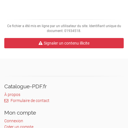
Changement.
.
*
Ce fichier a été mis en ligne par un utilisateur du site. Identifiant unique du
document: 01934518.
Une vision du Bonheur et du bien commun..
Dépaysement assuré.
Signaler un contenu illicite
Un paradigme est une représentation du
monde ,
un modèle cohérent qui repose
sur un fondement défini.
SOURCE : dailygeekshow.com
Catalogue-PDF.fr
Julian BEEVER est peintre
britannique résidant
À propos
en Belgique.
Formulaire de contact
Cet artiste pas comme les autres tire son
originalité
Mon compte
de sa capacité à réaliser des œuvres
surprenantes.
Connexion
A l’aide de ses craies de couleurs,
Créer un compte