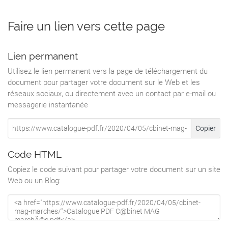
*
Faire un lien vers cette page
Lancé en 1972, le nouveau paradigme,
s’appuie
Sur Quatre piliers
Lien permanent
La Protection de l’Environnement
La Conservation et la Promotion Bhoutanaise
Utilisez le lien permanent vers la page de téléchargement du
La Bonne Gouvernance et
document pour partager votre document sur le Web et les
Le Développement Économique Responsable
réseaux sociaux, ou directement avec un contact par e-mail ou
et
messagerie instantanée
Durable
s
Copier
Aujourd’hui , Le Bonheur National Brut irrigue
Code HTML
toute la Vie du BHOUTAN.
Réglementation stricte de la gestion
Copiez le code suivant pour partager votre document sur un site
des Forêts et des Ressources minières.
Web ou un Blog:
Santé gratuite pour tous.
Agriculture 100 % Biologique.
L’Education Nationale qui prépare les élèves
À devenir des « Ambassadeurs du