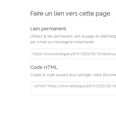
p. 22
Faire un lien vers cette page
SOCIÉTÉ IDZIA
Lien permanent
p. 29
Utilisez le lien permanent vers la page de téléch
Solutions webcam
par e-mail ou messagerie instantanée
Solutions visioconférence
Solutions interactive
Enceintes sur batterie
Code HTML
Lampes UVC
Copiez le code suivant pour partager votre docume
Distributeurs automatique de gel hydroal
Écrans de protection en plexiglass
Bonnettes et charlottes pour micro
Adhésifs de mise à distance
* Visuels non contractuels