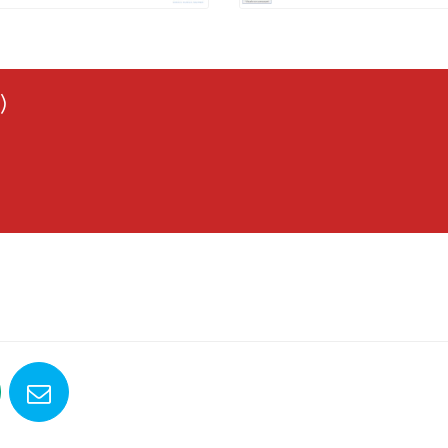
s et équipements techniques innovants vous permettant
vité tout en continuant l’application des gestes barrières.
)
aciliter votre communication (visioconférence,
ux (lampes UVC) et la protection de tous (bonnettes micro,
 de gel hydroalcoolique)