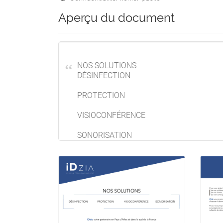
Aperçu du document
NOS SOLUTIONS
DÉSINFECTION
PROTECTION
VISIOCONFÉRENCE
SONORISATION
IDzia, votre partenaire en Pays d’Arles et 
COVID-19
Nos solutions pour votre sérénité
Pour vous aider à garantir la sécurité sani
de vos collaborateurs,