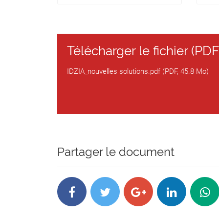
de vos clients,
de votre entreprise
iDzia vous propose de nouvelles solution
d’assurer la bonne continuité de votre acti
Télécharger le fichier (PDF
Nous vous proposons des solutions pour f
sonorisation), la désinfection de vos loca
adhésifs de distanciation et distributeurs
IDZIA_nouvelles solutions.pdf (PDF, 45.8 Mo)
SOLUTIONS
VISIOCONFERENCE
p. 4
SONORISATION
Partager le document
p. 15
DÉSINFECTION
p. 17
PROTECTIONS