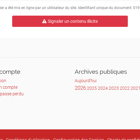
ier a été mis en ligne par un utilisateur du site. Identifiant unique du document: 0
Signaler un contenu illicite
s.
compte
Archives publiques
ion
Aujourd'hui
un compte
2026
2025
2024
2023
2022
202
ams….), est
 passe perdu
eurs augmente,
ons utiliser le
ence,
formante et sécurisée.
a société iDzia a composé pour vous,