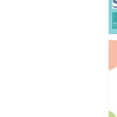
POUR CANDIDATER :
Il n'y a aucun prérequis demandé pour veni
La présence aux conférences scientiﬁques
de la résidence est fortement recommandée
séances de 2h, deux intervenant.e.s par sé
soirée ou exceptionnellement pendant les
disponibilité de tou.te.s. Merci de le pre
candidature par respect pour la disponibili
Saisissez ici votre candidature avant le 1
BIT.LY/2NNdpOF
Joignez également une lettre ou bien tout
LA RÉSIDENCE
motivation personnelle, que nous utilisero
15 et 25 étudiant.e.s seront sélectionnées.
mixité du groupe (institutions, disciplines,
des candidat.e.s, exprimée dans leur lettr
Pour les déplacements, l'arrivée à l'Abba
3-4 juillet et le départ le 9 au matin.
Pour toute question ou demande compléme
suivante :
csf.suite@gmail.com