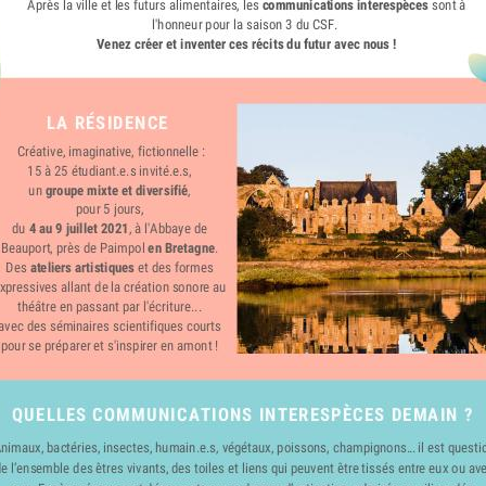
CES DEMAIN ?
 végétaux, poissons, champignons… il est question
 et liens qui peuvent être tissés entre eux ou avec
anger d’extinction, admirée ou vilipendée,
ité des communications interespèces sera
 pluralité des manières d’interagir des êtres
ncourage, brise, créé, distend ou tend des possibles
ain entre sociétés et écosystèmes.