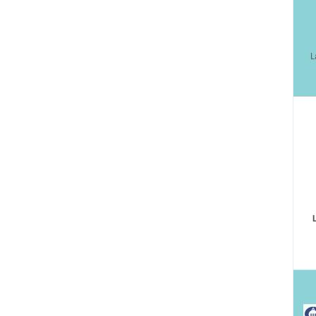
luvan, autrice, poétesse, du collectif
Zanzibar
Anne Berchon, comédienne, formatrice
théâtre-forum, de CoTéAct
Grégoire Moulin-Morabito, architecte,
scénographe
Ada la Nerd, programmeuse,
performeuse
PENSÉ ET FINANCÉ PAR :
Bérénice Béguerie &amp; Fabien Goutelle,
designer graphiques, éditeurs, de
Phenicusa Press
POUR L'ACCUEIL DE
LA RÉSIDENCE
CSF.SUITE@GMAIL.COM
BIT.LY/2NNDPOF
CSF SAISON 3