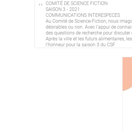
COMITÉ DE SCIENCE FICTION
SAISON 3 - 2021
COMMUNICATIONS INTERESPECES
Au Comité de Science-Fiction, nous imagin
désirables ou non. Avec l'appui de conna
des questions de recherche pour discuter 
Après la ville et les futurs alimentaires,
l'honneur pour la saison 3 du CSF.
Venez créer et inventer ces récits du futur
LA RÉSIDENCE
Créative, imaginative, fictionnelle :
15 à 25 étudiant.e.s invité.e.s,
un groupe mixte et diversifié,
pour 5 jours,
du 4 au 9 juillet 2021, à l'Abbaye de
Beauport, près de Paimpol en Bretagne.
Des ateliers artistiques et des formes
expressives allant de la création sonore a
théâtre en passant par l'écriture...
avec des séminaires scientifiques courts
pour se préparer et s'inspirer en amont !