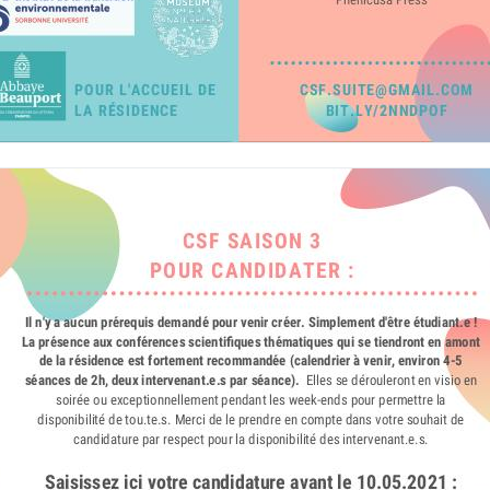
r créer. Simplement d'être étudiant.e !
 thématiques qui se tiendront en amont
 (calendrier à venir, environ 4-5
ance). Elles se dérouleront en visio en
 week-ends pour permettre la
ndre en compte dans votre souhait de
té des intervenant.e.s.
0.05.2021 :
e autre forme d’expression de votre
ns en cas de sélection nécessaire. Entre
 La sélection se fera en fonction de la
 genre, âge...) ainsi que sur la motivation
e de candidature.
ye de Beauport est prévue le week-end du
ntaire, écrivez-nous à l’adresse