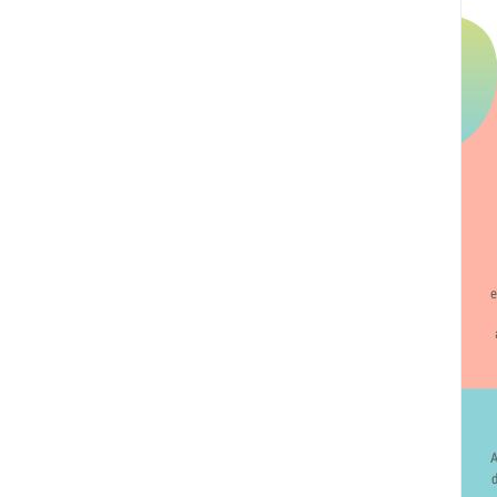
QUELLES COMMUNICATIONS INTERESPÈ
Animaux, bactéries, insectes, humain.e.s,
de l’ensemble des êtres vivants, des toiles
eux. Espèce récemment découverte ou en d
protégée ou trafiquée… Explorer la divers
l’occasion de (re)découvrir et d'inventer la
vivants.
La nature des relations entre vivant.e.s e
à imaginer et des futurs à bâtir pour dem
GRATUITÉ
Participation volontaire et gratuite,
activités, matériel, hébergement et
repas pris en charge.
Transport aller-retour pris en charge
sous certaines conditions, nous
contacter si problème.
La participation engage à la résidence
du 4 au 9 juillet 2021 inclus.
Pas d'évaluation ni crédit ECTS.
ARTISTES ENGAGÉ.E.S