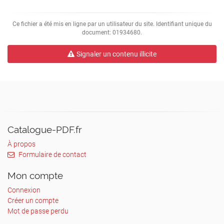
Domiciliation
68
Ce fichier a été mis en ligne par un utilisateur du site. Identifiant unique du
Thaon les Vosges
document: 01934680.
Pour pouvoir vous identifier, merci d’envoyer
Signaler un contenu illicite
le bulletin d’adhésion par mail :
unsa@grandest.fr
Nom :
Prénom :
Catalogue-PDF.fr
Montant cotisation :
À propos
Année de naissance :
Formulaire de contact
Grade :
Mon compte
Lieu de travail :
Connexion
Service :
Adresse:
Créer un compte
Tél. :
Mot de passe perdu