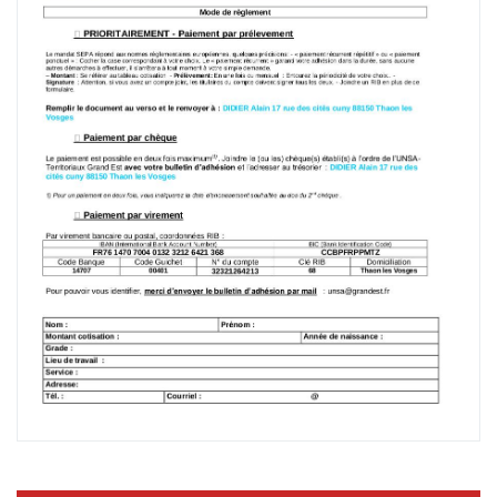
Prélèvement
90€ ou 10 x 9.00 €
80€ ou 10 x 8.00€
70€ ou 10 x 7.00€
35€ ou 5 x 7.00€
Précisions utiles : la cotisation ouvre droit à
réduction d’impôt sur le revenu pour l’année
N+1 à hauteur de 66 % du
montant payé. En cas d’option pour les frais
réels, le montant est à rajouter à ces derniers.
.
Mode de règlement
PRIORITAIREMENT - Paiement par
prélevement
Le mandat SEPA répond aux normes
réglementaires européennes, quelques
précisions: - « paiement récurrent répétitif » ou
« paiement
ponctuel » : Cocher la case correspondant à
votre choix. Le « paiement récurrent » garanti