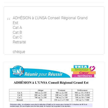
ADHÉSION à L’UNSA Conseil Régional Grand
Est
Cat A
Cat B
Cat C
Retraité
chèque
90€ ou 2x 45€
80€ ou 2 x 40€
70€ ou 2 x 35€
35€
Virement
90€ ou 2x 45€
80€ ou 2 x 40€
70€ ou 2 x 35€
35€ ou 2 x 17.50€