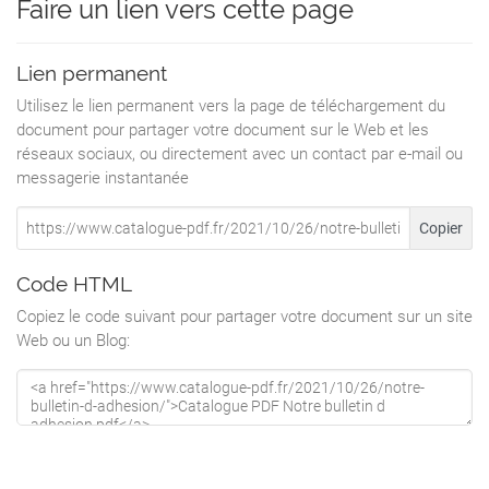
Faire un lien vers cette page
cités cuny 88150 Thaon les Vosges
1) Pour un paiement en deux fois, vous
indiquerez la date d’encaissement souhaitée
Lien permanent
au dos du 2 nd chèque .
Utilisez le lien permanent vers la page de téléchargement du
Paiement par virement
document pour partager votre document sur le Web et les
Par virement bancaire ou postal, coordonnées
réseaux sociaux, ou directement avec un contact par e-mail ou
RIB :
messagerie instantanée
IBAN (International Bank Account Number)
Copier
BIC (Bank Identification Code)
FR76 1470 7004 0132 3212 6421 368
Code HTML
Code Banque
Code Guichet
Copiez le code suivant pour partager votre document sur un site
N° du compte
Web ou un Blog:
14707
00401
32321264213
CCBPFRPPMTZ
Clé RIB