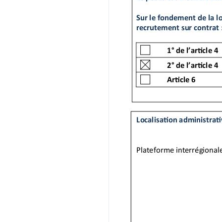
Ar cle 6 sexies
2° de l’ar cle 4
Ar cle 6 quater
Ar cle 7 bis
Ar cle 6
Ar cle 6 quinquies
Localisa on administra ve et géographiqu
Plateforme interrégionale de la main-d’œ
Vos ac vités principales
Le tulaire du poste assure des fonc ons de
- Secrétariat du service : accueil physiqu
l’u lisa on du matériel technique, logis que
- Fournir une informa on de premier niveau