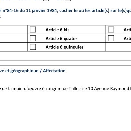
e / Aﬀecta on
uvre étrangère de Tulle sise 10 Avenue Raymond Poincaré
 secrétariat de la nouvelle plateforme de main d’œuvre étrangère
e et téléphonique, ges on des agendas, planning des congés, suiv
 du service ;
 aux interlocuteurs internes et externes