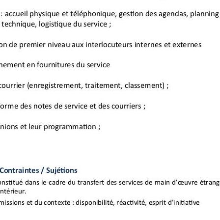
dministratif,
ures