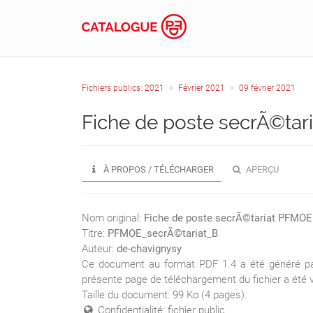
Fichiers publics: 2021
Février 2021
09 février 2021
Fiche de poste secrÃ©tar
À PROPOS / TÉLÉCHARGER
APERÇU
Nom original:
Fiche de poste secrÃ©tariat PFMOE 
Titre:
PFMOE_secrÃ©tariat_B
Auteur:
de-chavignysy
Ce document au format PDF 1.4 a été généré par P
présente page de téléchargement du fichier a été v
Taille du document: 99 Ko (4 pages).
Confidentialité: fichier public