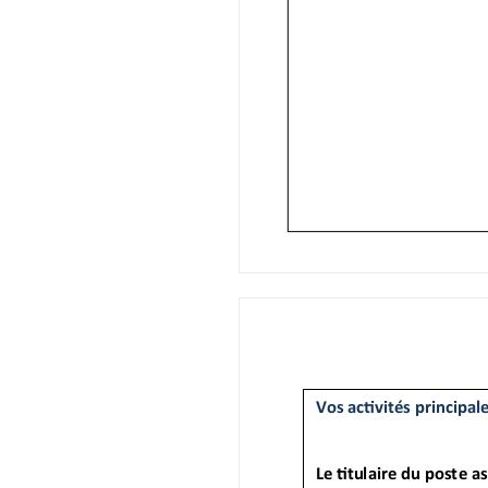
- Veiller à l’approvisionnement en fournitu
- Assurer la ges on du courrier (enregistre
- Rédiger et me4re en forme des notes de s
- Assurer le suivi de réunions et leur pro
- Archivage.
Spéciﬁcités du poste / Contraintes / Sujé 
- Service nouvellement cons tué dans le c
au sein du ministère de l’intérieur.
- Du fait de la nature des missions et du con
Vos compétences principales mises en
Connaissances techniques
Savoir-faire
Savoir-être
Connaissance de l’environnement profess
Sens de l’organisation
Sens des relations humaines