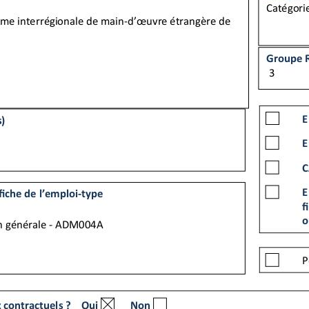
-type
M004A
ui
nvier 1984, cocher le ou les ar cle(s) sur le(s)quel(s) s’appuie le