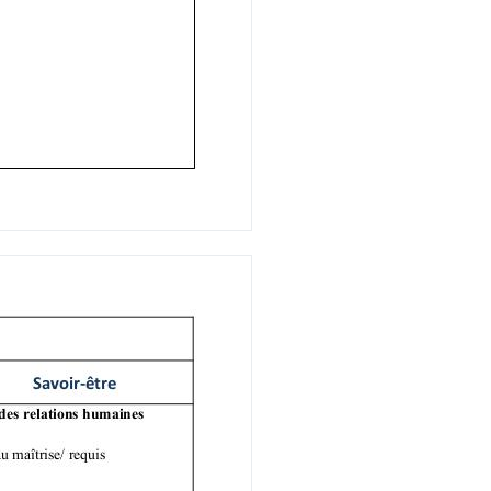
rt à
 du
bre
e
et avec
à