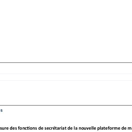
res du service
ment, traitement, classement) ;
ervice et des courriers ;
gramma on ;
ons
adre du transfert des services de main d’œuvre étrangère du mini
texte : disponibilité, réac vité, esprit d’ini a ve
 œuvre
ionnel