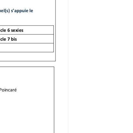
 :
i de