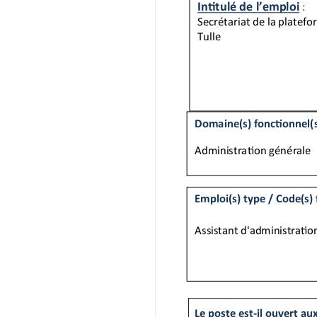
Administra on générale
EFR-Permanent
CAIOM-Tremplin
Emploi-fonc onnel de la
ﬁlière technique, sociale
ou SIC
Emploi(s) type / Code(s) ﬁche de l’emploi
Assistant d'administra on générale - AD
Poste subs tué
Le poste est-il ouvert aux contractuels ? O
Non
Sur le fondement de la loi n°84-16 du 11 ja
recrutement sur contrat :
1° de l’ar cle 4
Ar cle 6 bis