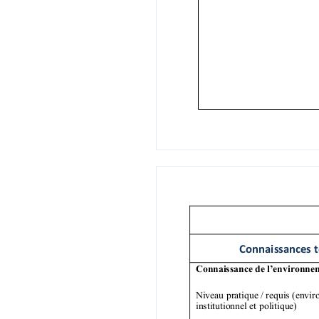
Autres : Une expérience de secrétariat de 
Votre environnement professionnel
Ac vités du service
Les plateformes interrégionales de main d
compter du 1er avril 2021 des services d
ministère de l’intérieur.
Elles par cipent à la mise en œuvre de la 
Gouvernement et annoncée à l’issue du com
2019. La réforme s’ar cule autour d’une si
organisa on territoriale et d’une dématér
Les plateformes exercent leurs compétenc
lesquels une conven on de déléga on de g
Dans ce cadre, les équipes de la plateform
1. Instruc on des demandes (désormais dém
L’instruc on porte sur les critères simpliﬁ
respect par l’entreprise de ses obliga ons 
Le périmètre des demandes couvre les dem
France (introduc on pour demande de visa
déjà présent en France (pour un tre de séj
eﬀectue le recrutement dans la perspec ve d
temporaire), d’un emploi saisonnier ( tre s
du quota d’heures autorisé par son tre de