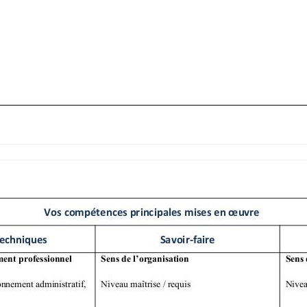
plusieurs années serait un atout.
’œuvre étrangère sont de nouvelles structures, issues du transfe
e main-d’œuvre étrangère (SMOE) du ministère du travail au sein
réforme de l’immigra on professionnelle souhaitée par le
ité interministériel sur l’immigra on et l’intégra on du 6 novem
mpliﬁca on du cadre juridique, de la mise en place d’une nouvell
ialisa on des demandes.
es au proﬁt des préfets de départements qui leur sont ra4achés 
es on est signée.
e ont en charge l’ac vité jusqu’ici dévolue aux SMOE :
atérialisées) d’autorisa on de travail (AT)
és de l’AT : situa on de l’emploi (OSE), condi ons de rémunéra on,
légales.
andes pour le recrutement d’un ressor ssant étranger hors de
), les demandes pour le recrutement d’un ressor ssant étranger
our en préfecture). La demande est eﬀectuée par l’entreprise qui
’un contrat en CDI ( tre salarié), d’un CDD ( tre travailleur
aisonnier), ou au proﬁt d’un étudiant souhaitant travailler au-del
 séjour étudiant, un demandeur d’asile disposant d’une