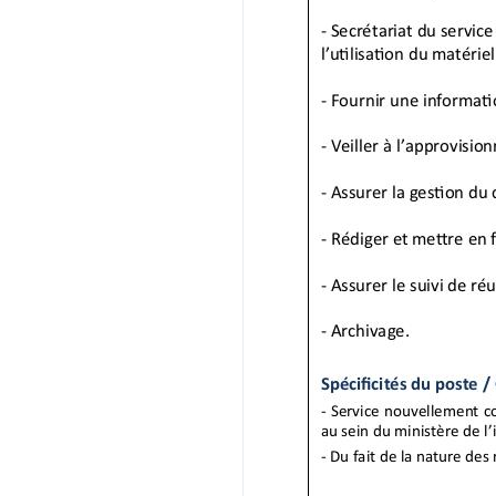
Niveau pratique / requis (environnement a
institutionnel et politique)
Niveau maîtrise / requis
Niveau maîtrise/ requis
Bureautique et informatique
Savoir communiquer
Capacité d’adaptation
Niveau maîtrise/ requis (nouvelles procéd
dématérialisées)
Niveau pratique / requis
Niveau maîtrise/ requis
Techniques de secrétariat